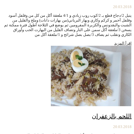
20.03.2018
يتبل 2/دجاج قطع بـ 2/كوب روب زبادي و 4/1 ملعقة أكل من كل من وفلفل أسود
وفلفل أحمر و كركم وكاري وبهار البرياني(من بهارات دانات) وملح والقليل من
الشبت والبقدونس والكزبرة المفرومين ثم يوضع في الثلاجة أطول فترة ممكنة ثم
يسخن 3/ملعقة أكل سمن على النار وتضاف القليل من البهارت الحب وأوراق
الكاري وتقلب ثم يضاف 3/بصل بصل شرائح و 1/ملعقة أكل من
اقرأ المزيد
اللحم بالزعفران
20.03.2018