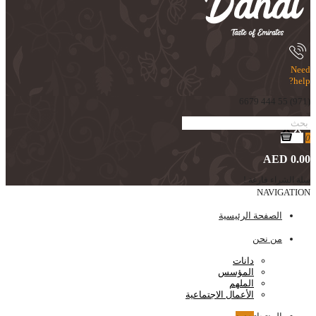
Need
help?
(971) 55 444 6679
0
AED 0.00
سلة الشراء فارغة !
NAVIGATION
الصفحة الرئيسية
من نحن
دانات
المؤسس
الملهم
الأعمال الاجتماعية