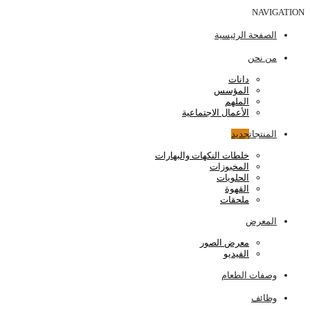
NAVIGATION
الصفحة الرئيسية
من نحن
دانات
المؤسس
الملهم
الأعمال الاجتماعية
المنتجات
جديد
خلطات النكهات والبهارات
المخبوزات
الحلويات
القهوة
ملحقات
المعرض
معرض الصور
الفيديو
وصفات الطعام
وظائف