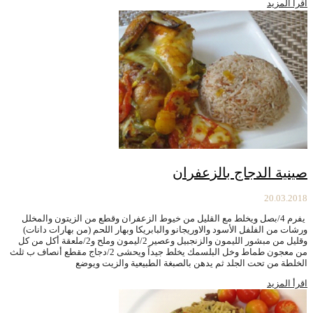
اقرأ المزيد
صينية الدجاج بالزعفران
20.03.2018
يفرم 4/بصل ويخلط مع القليل من خيوط الزعفران وقطع من الزيتون والمخلل
ورشات من الفلفل الأسود والاوريجانو والبابريكا وبهار اللحم (من بهارات دانات)
وقليل من مبشور الليمون والزنجبيل وعصير 2/ليمون وملح و2/ملعقة أكل من كل
من معجون طماط وخل البلسمك يخلط جيداً ويحشى 2/دجاج مقطع أنصاف ب ثلث
الخلطة من تحت الجلد ثم يدهن بالصبغة الطبيعية والزيت ويوضع
اقرأ المزيد