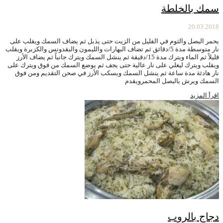
سمك بالخلطة
20.03.2018
يحمر البصل والثوم في القليل من الزيت حتى يذبل ثم يضاف السمك ويقلب على
نار متوسطة مدة 5/دقائق ثم تضاف البهارات والليمون والبقدونس والكزبرة ويقلب
قليلاً ثم الماء ويترك مدة 15/دقيقة ثم ينشل السمك ويترك جانباً ثم يضاف الأرز
ويقلب ويترك ليغلي على نار عالية حتى يجف ثم يوضع السمك من فوق ويترك على
نار هادئة مدة ساعة ثم ينشل السمك ويسكب الأرز في صحن التقديم ومن فوق
السمك ويرش بالبصل المحمرويقدم
اقرأ المزيد
دجاج بالروب