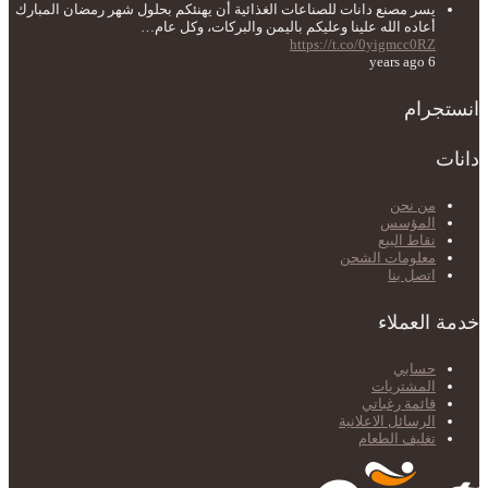
يسر مصنع دانات للصناعات الغذائية أن يهنئكم بحلول شهر رمضان المبارك
أعاده الله علينا وعليكم باليمن والبركات، وكل عام…
https://t.co/0yigmcc0RZ
6 years ago
انستجرام
دانات
من نحن
المؤسس
نقاط البيع
معلومات الشحن
اتصل بنا
خدمة العملاء
حسابي
المشتريات
قائمة رغباتي
الرسائل الاعلانية
تغليف الطعام