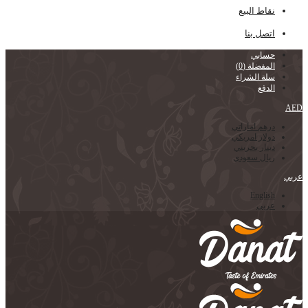
نقاط البيع
اتصل بنا
حسابي
المفضلة
(0)
سلة الشراء
الدفع
AED
درهم اماراتي
دولار امريكي
دينار بحريني
ريال سعودي
عربي
English
عربي