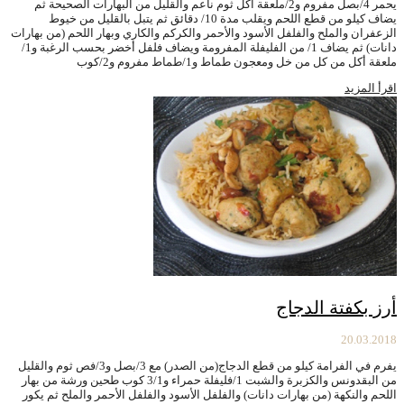
يحمر 4/بصل مفروم و2/ملعقة أكل ثوم ناعم والقليل من البهارات الصحيحة ثم
يضاف كيلو من قطع اللحم ويقلب مدة 10/ دقائق ثم يتبل بالقليل من خيوط
الزعفران والملح والفلفل الأسود والأحمر والكركم والكاري وبهار اللحم (من بهارات
دانات) ثم يضاف 1/ من الفليفلة المفرومة ويضاف فلفل أخضر بحسب الرغبة و1/
ملعقة أكل من كل من خل ومعجون طماط و1/طماط مفروم و2/كوب
اقرأ المزيد
أرز بكفتة الدجاج
20.03.2018
يفرم في الفرامة كيلو من قطع الدجاج(من الصدر) مع 3/بصل و3/فص ثوم والقليل
من البقدونس والكزبرة والشبت 1/فليفلة حمراء و3/1 كوب طحين ورشة من بهار
اللحم والنكهة (من بهارات دانات) والفلفل الأسود والفلفل الأحمر والملح ثم يكور