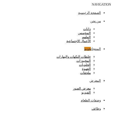
NAVIGATION
الصفحة الرئيسية
من نحن
دانات
المؤسس
الملهم
الأعمال الاجتماعية
المنتجات
جديد
خلطات النكهات والبهارات
المخبوزات
الحلويات
القهوة
ملحقات
المعرض
معرض الصور
الفيديو
وصفات الطعام
وظائف