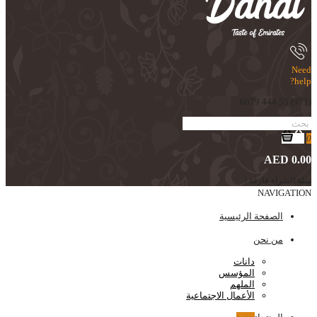
Need
help?
(971) 55 444 6679
0
AED 0.00
سلة الشراء فارغة !
NAVIGATION
الصفحة الرئيسية
من نحن
دانات
المؤسس
الملهم
الأعمال الاجتماعية