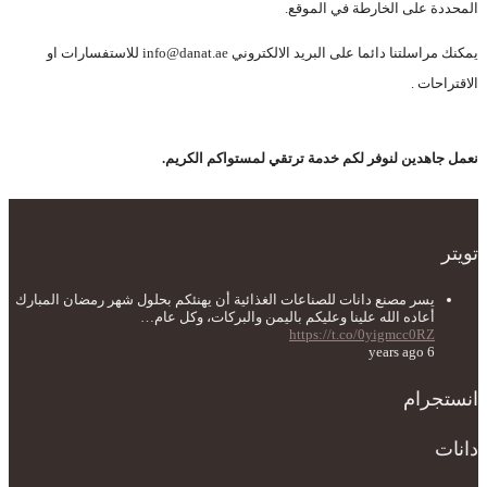
المحددة على الخارطة في الموقع.
يمكنك مراسلتنا دائما على البريد الالكتروني info@danat.ae للاستفسارات او
الاقتراحات .
نعمل جاهدين لنوفر لكم خدمة ترتقي لمستواكم الكريم.
تويتر
يسر مصنع دانات للصناعات الغذائية أن يهنئكم بحلول شهر رمضان المبارك
أعاده الله علينا وعليكم باليمن والبركات، وكل عام…
https://t.co/0yigmcc0RZ
6 years ago
انستجرام
دانات