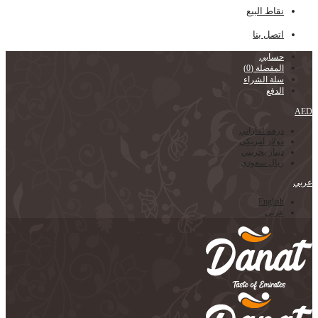
نقاط البيع
اتصل بنا
حسابي
المفضلة
(0)
سلة الشراء
الدفع
AED
درهم اماراتي
دولار امريكي
دينار بحريني
ريال سعودي
عربي
English
عربي