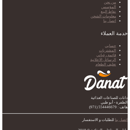
من نحن
المؤسس
نقاط البيع
معلومات الشحن
اتصل بنا
خدمة العملاء
حسابي
المشتريات
قائمة رغباتي
الرسائل الاعلانية
تغليف الطعام
دانات للصناعات الغذائية
الظفرة - أبو ظبي
هاتف : 554446679 (971)
اتصل بنا
للطلبات و الاستفسار