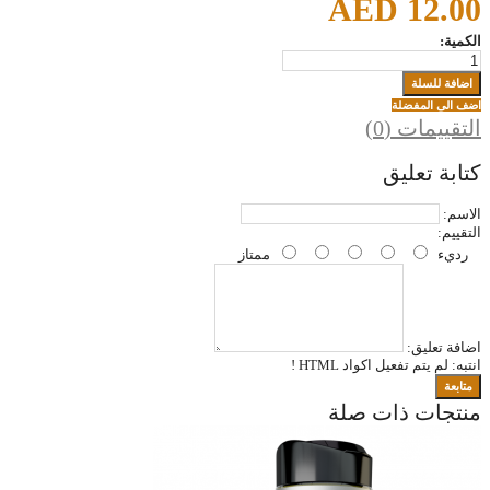
AED 12.00
الكمية:
اضف الى المفضلة
التقييمات (0)
كتابة تعليق
الاسم:
التقييم:
رديء
ممتاز
اضافة تعليق:
انتبه:
لم يتم تفعيل اكواد HTML !
متابعة
منتجات ذات صلة