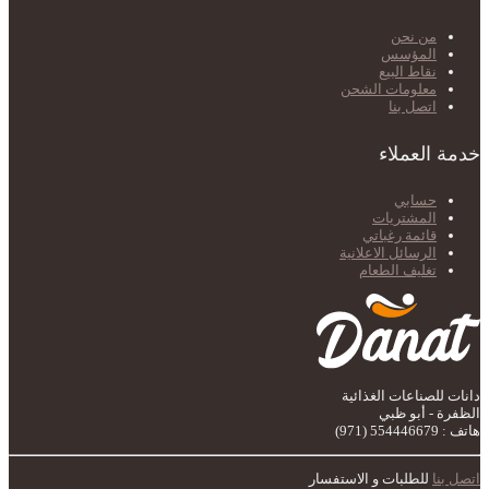
من نحن
المؤسس
نقاط البيع
معلومات الشحن
اتصل بنا
خدمة العملاء
حسابي
المشتريات
قائمة رغباتي
الرسائل الاعلانية
تغليف الطعام
دانات للصناعات الغذائية
الظفرة - أبو ظبي
هاتف : 554446679 (971)
اتصل بنا
للطلبات و الاستفسار