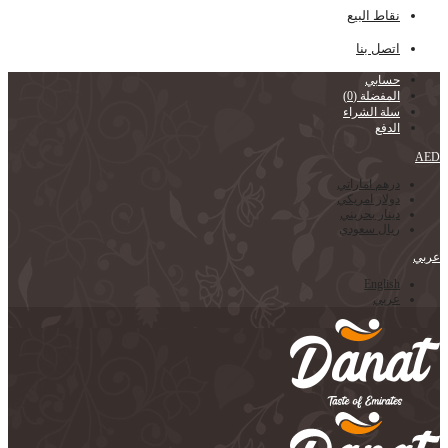
نقاط البيع
اتصل بنا
حسابي
المفضلة
(0)
سلة الشراء
الدفع
AED
درهم اماراتي
دولار امريكي
دينار بحريني
ريال سعودي
عربي
English
عربي