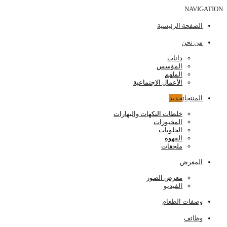
NAVIGATION
الصفحة الرئيسية
من نحن
دانات
المؤسس
الملهم
الأعمال الاجتماعية
المنتجات
جديد
خلطات النكهات والبهارات
المخبوزات
الحلويات
القهوة
ملحقات
المعرض
معرض الصور
الفيديو
وصفات الطعام
وظائف