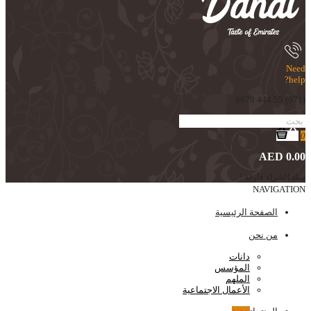
Need
help?
(971) 55 444 6679
0
AED 0.00
سلة الشراء فارغة !
NAVIGATION
الصفحة الرئيسية
من نحن
دانات
المؤسس
الملهم
الأعمال الاجتماعية